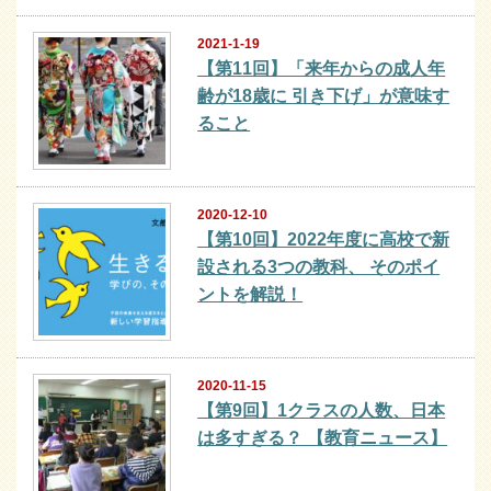
2021-1-19
【第11回】「来年からの成人年
齢が18歳に 引き下げ」が意味す
ること
2020-12-10
【第10回】2022年度に高校で新
設される3つの教科、 そのポイ
ントを解説！
2020-11-15
【第9回】1クラスの人数、日本
は多すぎる？ 【教育ニュース】