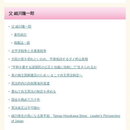
父 細川隆一郎
父 細川隆一郎
著作紹介
掲載誌・紙
太平洋戦争と大東亜戦争
大臣の首を切れといわれ、平身低頭するダメ村山首相
“平和を愛する諸国民の公正と信義に信頼して”生きられるか
真の独立国家建設のため いまこそ自主憲法制定へ
憲法枠内の自衛隊海外派遣
重ねて自主憲法の制定を求める
国会を眺めて六十年
憲法改正は不可能か
細川珠生の気になる珠手箱 Tamao Hosokawa Show Leader’s Perspective
of Japan