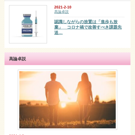
2021-2-10
高論卓説
認識しながらの放置は「進歩も放
棄」 コロナ禍で改善すべき課題先
送…
高論卓説