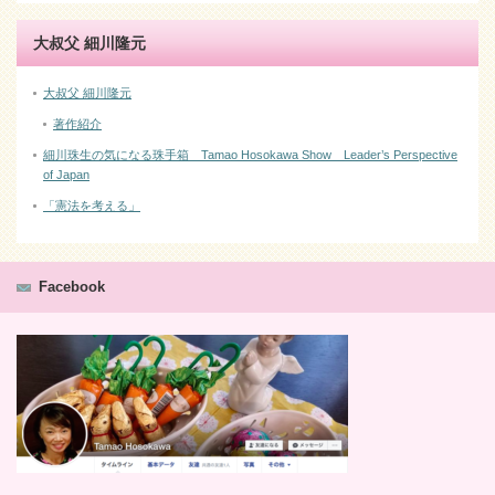
大叔父 細川隆元
大叔父 細川隆元
著作紹介
細川珠生の気になる珠手箱 Tamao Hosokawa Show Leader’s Perspective
of Japan
「憲法を考える」
Facebook