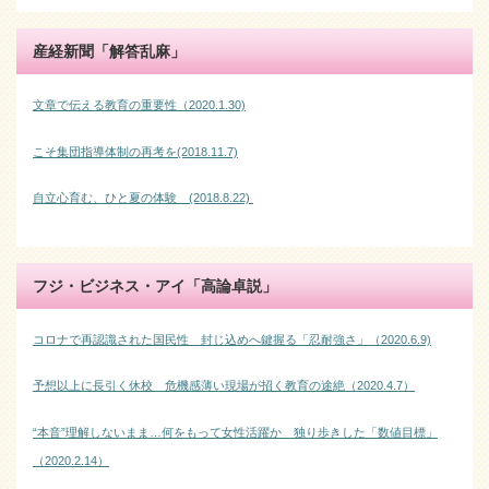
産経新聞「解答乱麻」
文章で伝える教育の重要性（2020.1.30)
こそ集団指導体制の再考を(2018.11.7)
自立心育む、ひと夏の体験 (2018.8.22)
フジ・ビジネス・アイ「高論卓説」
コロナで再認識された国民性 封じ込めへ鍵握る「忍耐強さ」（2020.6.9)
予想以上に長引く休校 危機感薄い現場が招く教育の途絶（2020.4.7）
“本音”理解しないまま…何をもって女性活躍か 独り歩きした「数値目標」
（2020.2.14）