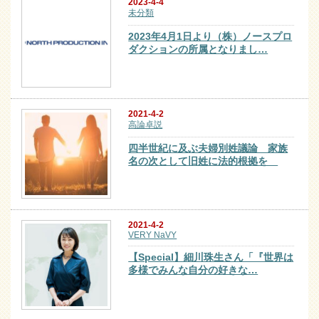
2023-4-4
未分類
2023年4月1日より（株）ノースプロ
ダクションの所属となりまし…
2021-4-2
高論卓説
四半世紀に及ぶ夫婦別姓議論 家族
名の次として旧姓に法的根拠を
2021-4-2
VERY NaVY
【Special】細川珠生さん「『世界は
多様でみんな自分の好きな…