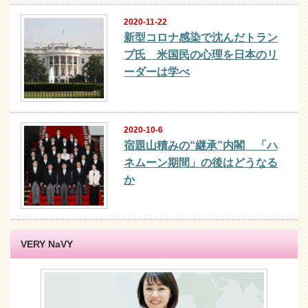
2020-11-22
新型コロナ感染で沈んだトラン
プ氏 米国民の心理を日本のリ
ーダーは学べ
2020-10-6
宿題山積みの“継承”内閣 「ハ
ネムーン期間」の後はどうなる
か
VERY NaVY