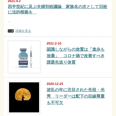
2021-4-2
四半世紀に及ぶ夫婦別姓議論 家族名の次として旧姓
に法的根拠を
…
詳細を見る
2021-2-10
認識しながらの放置は「進歩も
放棄」 コロナ禍で改善すべき
課題先送り体質
2020-12-25
波乱の年に注目された先祖・光
秀 リーダーは配下の目線尊重
も不可欠