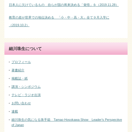
日本人に欠けているもの 自らが国の将来決める「覚悟」を（2019.11.28）
教育の差が世界での地位決める 「小・中・高・大」全て９月入学に
（2019.10.2）
細川珠生について
プロフィール
著書紹介
掲載誌・紙
講演・シンポジウム
テレビ・ラジオ出演
お問い合わせ
連載
細川珠生の気になる珠手箱 Tamao Hosokawa Show Leader’s Perspective
of Japan