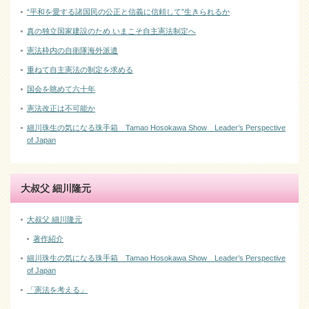
“平和を愛する諸国民の公正と信義に信頼して”生きられるか
真の独立国家建設のため いまこそ自主憲法制定へ
憲法枠内の自衛隊海外派遣
重ねて自主憲法の制定を求める
国会を眺めて六十年
憲法改正は不可能か
細川珠生の気になる珠手箱 Tamao Hosokawa Show Leader’s Perspective
of Japan
大叔父 細川隆元
大叔父 細川隆元
著作紹介
細川珠生の気になる珠手箱 Tamao Hosokawa Show Leader’s Perspective
of Japan
「憲法を考える」