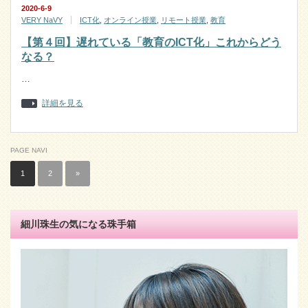
2020-6-9
VERY NaVY
ICT化
,
オンライン授業
,
リモート授業
,
教育
【第４回】遅れている「教育のICT化」これからどう
なる？
…
詳細を見る
PAGE NAVI
1
2
»
細川珠生の気になる珠手箱