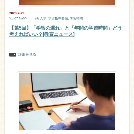
2020-7-29
VERY NaVY
9月入学
,
学習指導要領
,
学習時間
【第5回】「学習の遅れ」と「年間の学習時間」どう
考えればいい？[教育ニュース]
…
詳細を見る