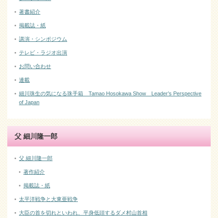
著書紹介
掲載誌・紙
講演・シンポジウム
テレビ・ラジオ出演
お問い合わせ
連載
細川珠生の気になる珠手箱 Tamao Hosokawa Show Leader’s Perspective
of Japan
父 細川隆一郎
父 細川隆一郎
著作紹介
掲載誌・紙
太平洋戦争と大東亜戦争
大臣の首を切れといわれ、平身低頭するダメ村山首相