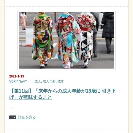
2021-1-19
VERY NaVY
成人
,
成人年齢
,
成年
【第11回】「来年からの成人年齢が18歳に 引き下
げ」が意味すること
…
詳細を見る