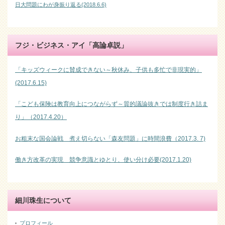
日大問題にわが身振り返る(2018.6.6)
フジ・ビジネス・アイ「高論卓説」
「キッズウィークに賛成できない～秋休み、子供も多忙で非現実的」
(2017.6.15)
「こども保険は教育向上につながらず～質的議論抜きでは制度行き詰ま
り」（2017.4.20）
お粗末な国会論戦 煮え切らない「森友問題」に時間浪費（2017.3. 7)
働き方改革の実現 競争意識とゆとり、使い分け必要(2017.1.20)
細川珠生について
プロフィール