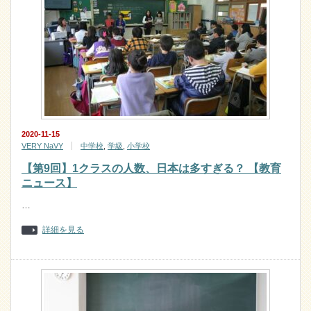
2020-11-15
VERY NaVY
中学校
,
学級
,
小学校
【第9回】1クラスの人数、日本は多すぎる？ 【教育
ニュース】
…
詳細を見る