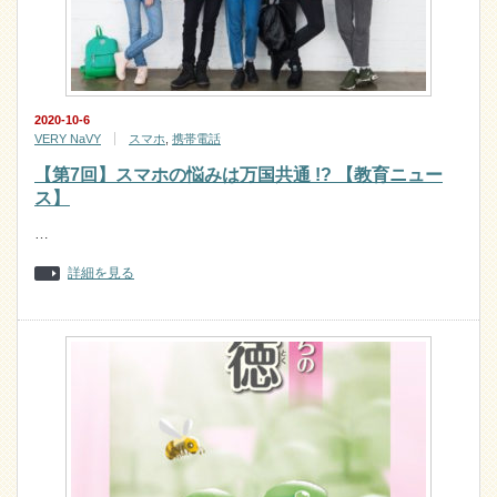
2020-10-6
VERY NaVY
スマホ
,
携帯電話
【第7回】スマホの悩みは万国共通 !? 【教育ニュー
ス】
…
詳細を見る