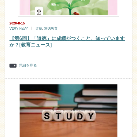
2020-8-15
VERY NaVY
道徳
,
道徳教育
【第6回】「道徳」に成績がつくこと、知っています
か？[教育ニュース]
…
詳細を見る