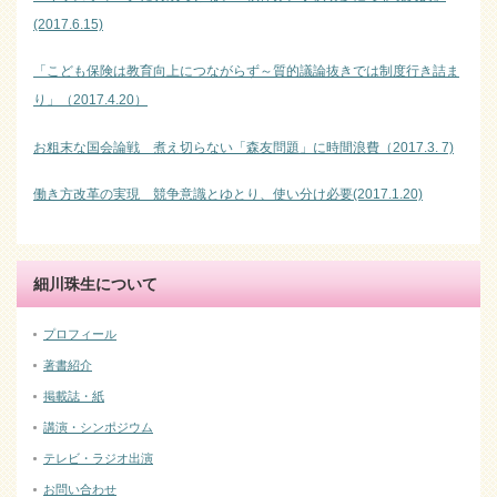
(2017.6.15)
「こども保険は教育向上につながらず～質的議論抜きでは制度行き詰ま
り」（2017.4.20）
お粗末な国会論戦 煮え切らない「森友問題」に時間浪費（2017.3. 7)
働き方改革の実現 競争意識とゆとり、使い分け必要(2017.1.20)
細川珠生について
プロフィール
著書紹介
掲載誌・紙
講演・シンポジウム
テレビ・ラジオ出演
お問い合わせ