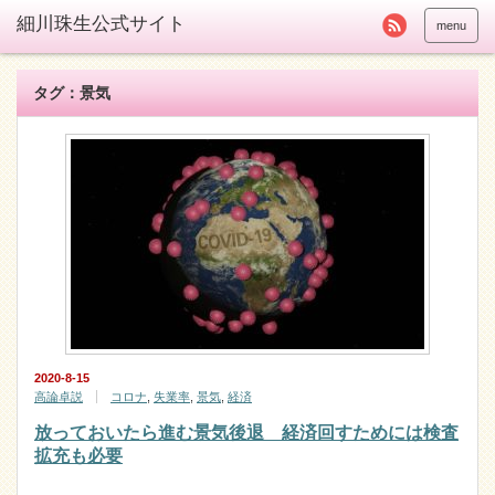
menu
タグ：景気
2020-8-15
高論卓説
コロナ
,
失業率
,
景気
,
経済
放っておいたら進む景気後退 経済回すためには検査
拡充も必要
…