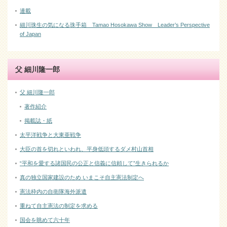
連載
細川珠生の気になる珠手箱 Tamao Hosokawa Show Leader’s Perspective
of Japan
父 細川隆一郎
父 細川隆一郎
著作紹介
掲載誌・紙
太平洋戦争と大東亜戦争
大臣の首を切れといわれ、平身低頭するダメ村山首相
“平和を愛する諸国民の公正と信義に信頼して”生きられるか
真の独立国家建設のため いまこそ自主憲法制定へ
憲法枠内の自衛隊海外派遣
重ねて自主憲法の制定を求める
国会を眺めて六十年