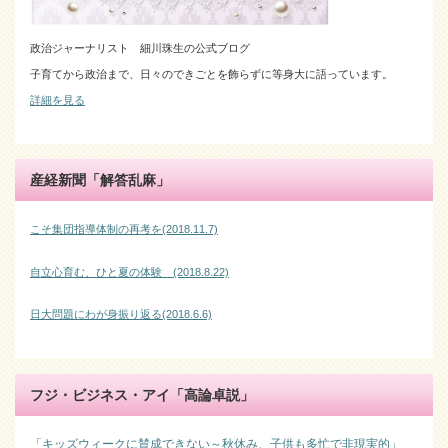
政治ジャーナリスト 細川珠生の公式ブログ
子育てから政治まで、日々のできごとを飾らずに等身大に語っています。
詳細を見る
産経新聞「解答乱麻」
こそ集団指導体制の再考を(2018.11.7)
自立心育む、ひと夏の体験 (2018.8.22)
日大問題にわが身振り返る(2018.6.6)
フジ・ビジネス・アイ「高論卓説」
「キッズウィークに賛成できない～秋休み、子供も多忙で非現実的」