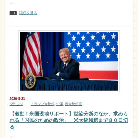
…
詳細を見る
2020-8-21
夕刊フジ
トランプ大統領
,
中国
,
米大統領選
【激動！米国現地リポート】世論分断のなか、求めら
れる「国民のための政治」 米大統領選まで８０日切
る
…