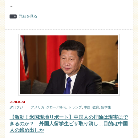
…
詳細を見る
2020-8-24
夕刊フジ
アメリカ
,
グローバル化
,
トランプ
,
中国
,
教育
,
留学生
【激動！米国現地リポート】中国人の排除は現実にで
きるのか？ 外国人留学生ビザ取り消し…目的は中国
人の締め出しか