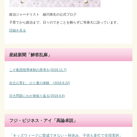
政治ジャーナリスト 細川珠生の公式ブログ
子育てから政治まで、日々のできごとを飾らずに等身大に語っています。
詳細を見る
産経新聞「解答乱麻」
こそ集団指導体制の再考を(2018.11.7)
自立心育む、ひと夏の体験 (2018.8.22)
日大問題にわが身振り返る(2018.6.6)
フジ・ビジネス・アイ「高論卓説」
「キッズウィークに賛成できない～秋休み、子供も多忙で非現実的」