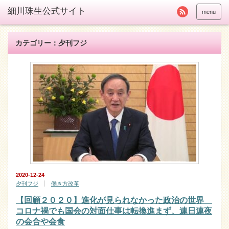
menu
カテゴリー：夕刊フジ
2020-12-24
夕刊フジ
働き方改革
【回顧２０２０】進化が見られなかった政治の世界
コロナ禍でも国会の対面仕事は転換進まず、連日連夜
の会合や会食