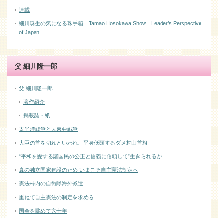
連載
細川珠生の気になる珠手箱 Tamao Hosokawa Show Leader’s Perspective
of Japan
父 細川隆一郎
父 細川隆一郎
著作紹介
掲載誌・紙
太平洋戦争と大東亜戦争
大臣の首を切れといわれ、平身低頭するダメ村山首相
“平和を愛する諸国民の公正と信義に信頼して”生きられるか
真の独立国家建設のため いまこそ自主憲法制定へ
憲法枠内の自衛隊海外派遣
重ねて自主憲法の制定を求める
国会を眺めて六十年