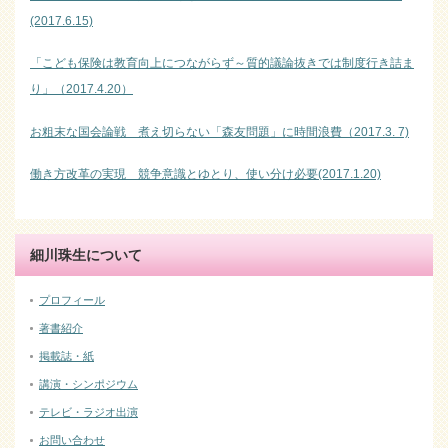
(2017.6.15)
「こども保険は教育向上につながらず～質的議論抜きでは制度行き詰ま
り」（2017.4.20）
お粗末な国会論戦 煮え切らない「森友問題」に時間浪費（2017.3. 7)
働き方改革の実現 競争意識とゆとり、使い分け必要(2017.1.20)
細川珠生について
プロフィール
著書紹介
掲載誌・紙
講演・シンポジウム
テレビ・ラジオ出演
お問い合わせ